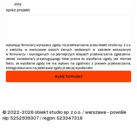
inny
opisz projekt
wysyłając formularz wyrażasz zgodę na przetwarzanie przez obiekt studio sp. z o.o. 
z siedzibą w warszawie swoich danych osobowych w zakresie wskazanym 
w formularzu i wymaganych na późniejszych etapach przetwarzania zgłoszenia. 
Jesteś świadoma/y przysługującego tobie prawa do wycofania zgody, jak również 
faktu, że wycofanie zgody nie ma wpływu na zgodność z prawem przetwarzania, 
którego dokonano na podstawie zgody przed jej wycofaniem.
wyślij formularz
© 2022-2026 obiekt studio sp. z o.o. / warszawa - powiśle
nip: 5252939307 / regon: 523347316