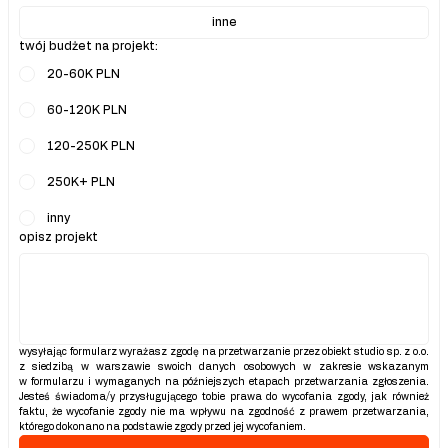
inne
twój budżet na projekt:
20-60K PLN
60-120K PLN
120-250K PLN
250K+ PLN
inny
opisz projekt
wysyłając formularz wyrażasz zgodę na przetwarzanie przez obiekt studio sp. z o.o. 
z siedzibą w warszawie swoich danych osobowych w zakresie wskazanym 
w formularzu i wymaganych na późniejszych etapach przetwarzania zgłoszenia. 
Jesteś świadoma/y przysługującego tobie prawa do wycofania zgody, jak również 
faktu, że wycofanie zgody nie ma wpływu na zgodność z prawem przetwarzania, 
którego dokonano na podstawie zgody przed jej wycofaniem.