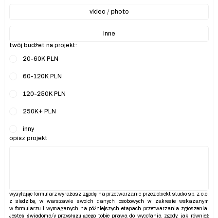
video / photo
inne
twój budżet na projekt:
20-60K PLN
60-120K PLN
120-250K PLN
250K+ PLN
inny
opisz projekt
wysyłając formularz wyrażasz zgodę na przetwarzanie przez obiekt studio sp. z o.o. 
z siedzibą w warszawie swoich danych osobowych w zakresie wskazanym 
w formularzu i wymaganych na późniejszych etapach przetwarzania zgłoszenia. 
Jesteś świadoma/y przysługującego tobie prawa do wycofania zgody, jak również 