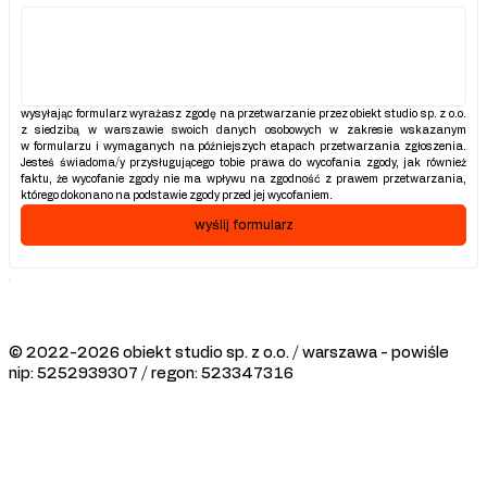
wysyłając formularz wyrażasz zgodę na przetwarzanie przez obiekt studio sp. z o.o. 
z siedzibą w warszawie swoich danych osobowych w zakresie wskazanym 
w formularzu i wymaganych na późniejszych etapach przetwarzania zgłoszenia. 
Jesteś świadoma/y przysługującego tobie prawa do wycofania zgody, jak również 
faktu, że wycofanie zgody nie ma wpływu na zgodność z prawem przetwarzania, 
którego dokonano na podstawie zgody przed jej wycofaniem.
wyślij formularz
© 2022-2026 obiekt studio sp. z o.o. / warszawa - powiśle
nip: 5252939307 / regon: 523347316