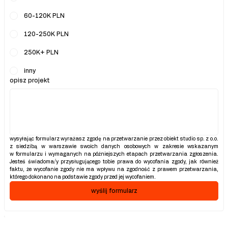
60-120K PLN
120-250K PLN
250K+ PLN
inny
opisz projekt
wysyłając formularz wyrażasz zgodę na przetwarzanie przez obiekt studio sp. z o.o. 
z siedzibą w warszawie swoich danych osobowych w zakresie wskazanym 
w formularzu i wymaganych na późniejszych etapach przetwarzania zgłoszenia. 
Jesteś świadoma/y przysługującego tobie prawa do wycofania zgody, jak również 
faktu, że wycofanie zgody nie ma wpływu na zgodność z prawem przetwarzania, 
którego dokonano na podstawie zgody przed jej wycofaniem.
wyślij formularz