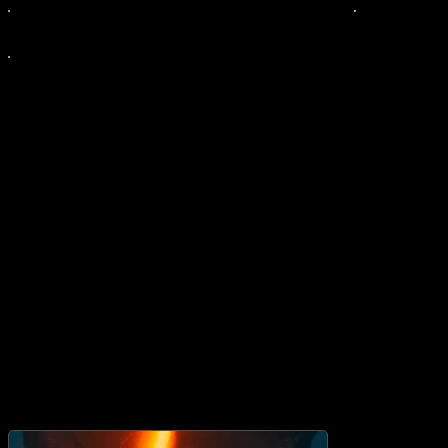
o nas
współprace
projekty
kontakt
<<< wszystkie projekty
natalia nykiel "brzask"
visual art, music design
Okładka singla „Brzask” to kolejny efekt naszej współpracy z
Natalią Nykiel. Nic nie cieszy bardziej niż artyści, którzy wracają
i ufają naszej wizji.