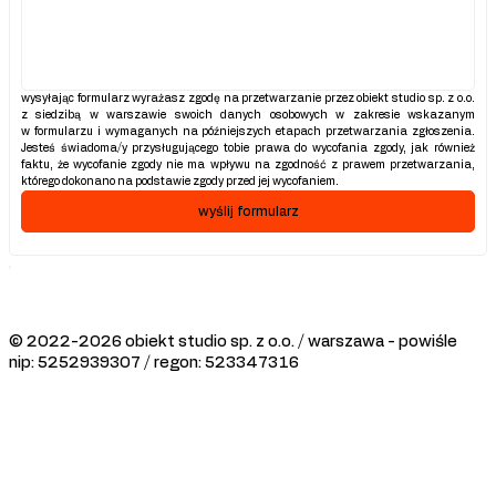
wysyłając formularz wyrażasz zgodę na przetwarzanie przez obiekt studio sp. z o.o. 
z siedzibą w warszawie swoich danych osobowych w zakresie wskazanym 
w formularzu i wymaganych na późniejszych etapach przetwarzania zgłoszenia. 
Jesteś świadoma/y przysługującego tobie prawa do wycofania zgody, jak również 
faktu, że wycofanie zgody nie ma wpływu na zgodność z prawem przetwarzania, 
którego dokonano na podstawie zgody przed jej wycofaniem.
wyślij formularz
© 2022-2026 obiekt studio sp. z o.o. / warszawa - powiśle
nip: 5252939307 / regon: 523347316