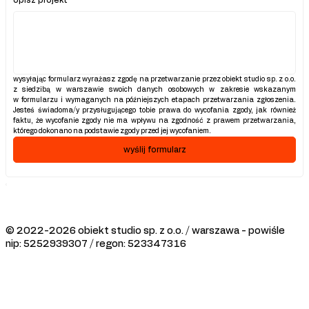
opisz projekt
wysyłając formularz wyrażasz zgodę na przetwarzanie przez obiekt studio sp. z o.o. 
z siedzibą w warszawie swoich danych osobowych w zakresie wskazanym 
w formularzu i wymaganych na późniejszych etapach przetwarzania zgłoszenia. 
Jesteś świadoma/y przysługującego tobie prawa do wycofania zgody, jak również 
faktu, że wycofanie zgody nie ma wpływu na zgodność z prawem przetwarzania, 
którego dokonano na podstawie zgody przed jej wycofaniem.
wyślij formularz
© 2022-2026 obiekt studio sp. z o.o. / warszawa - powiśle
nip: 5252939307 / regon: 523347316